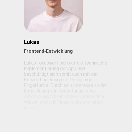
Lukas
Frontend-Entwicklung
Lukas fokussiert sich auf die technische
Implementierung der App und
beschäftigt sich somit auch mit der
Konzeptionierung und Design von
Fingerfunke. Durch sein Interesse an der
Entwicklung von bedeutungsvollen
Anwendungen kann er sein vorhandenes
Wissen direkt in Fingerfunke einfließen
lassen.
➡ Mehr Informationen