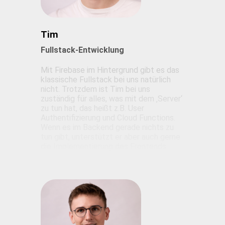
Tim
Fullstack-Entwicklung
Mit Firebase im Hintergrund gibt es das
klassische Fullstack bei uns natürlich
nicht. Trotzdem ist Tim bei uns
zuständig für alles, was mit dem ‚Server‘
zu tun hat, das heißt z.B. User
Authentifizierung und Cloud Functions.
Wenn es im Backend gerade nichts zu
tun gibt, unterstützt er aber auch gerne
die Implementierung des Frontends.