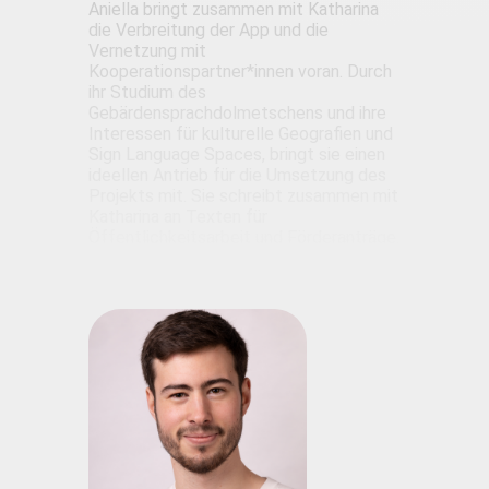
Aniella bringt zusammen mit Katharina
die Verbreitung der App und die
Vernetzung mit
Kooperationspartner*innen voran. Durch
ihr Studium des
Gebärdensprachdolmetschens und ihre
Interessen für kulturelle Geografien und
Sign Language Spaces, bringt sie einen
ideellen Antrieb für die Umsetzung des
Projekts mit. Sie schreibt zusammen mit
Katharina an Texten für
Öffentlichkeitsarbeit und Förderanträge.